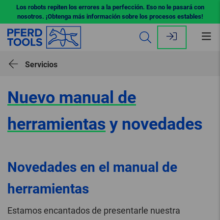
Los robots repiten los errores a la perfección. Eso no le pasará con
nosotros. ¡Obtenga más información sobre los procesos estables!
Abr
me
Servicios
Nuevo manual de
herramientas
y novedades
Novedades en el manual de
herramientas
Estamos encantados de presentarle nuestra