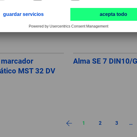
 marcador
Alma SE 7 DIN10/
ático MST 32 DV
1
2
3
…