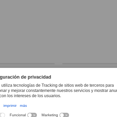
dora recta
Amoladora angular
ática PGAS 4/250
neumática PWAS 2