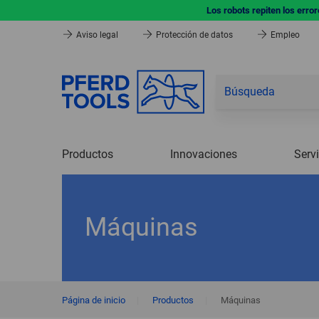
Los robots repiten los erro
Aviso legal
Protección de datos
Empleo
Productos
Innovaciones
Serv
Máquinas
Página de inicio
|
Productos
|
Máquinas