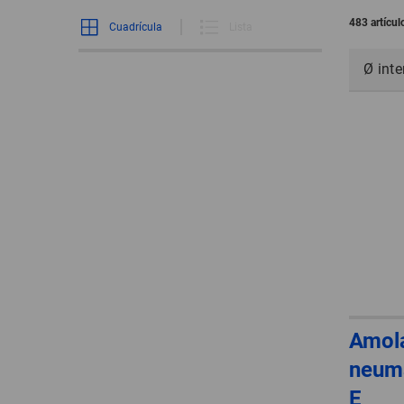
483 artícu
Cuadrícula
Lista
Ø inte
Amola
neum
E