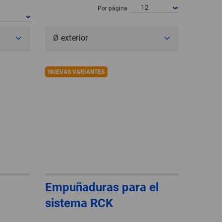
POLAND
Por página
SPAIN
Ø exterior
SWEDEN
NUEVAS VARIANTES
SWITZERLAND
TURKEY
UNITED
KINGDOM
ASIA/PACIFIC
AFRICA
Empuñaduras para el
AUSTRALIA
SOUTH
sistema RCK
AFRICA