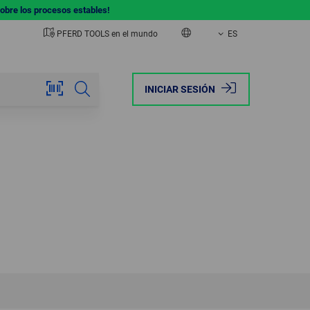
sobre los procesos estables!
PFERD TOOLS en el mundo
ES
EUROPE
AMERICA
INICIAR SESIÓN
AUSTRIA
BRAZIL
BELGIUM
CANADA
FRANCE
MEXICO
GERMANY
USA
ITALY
NETHERLANDS