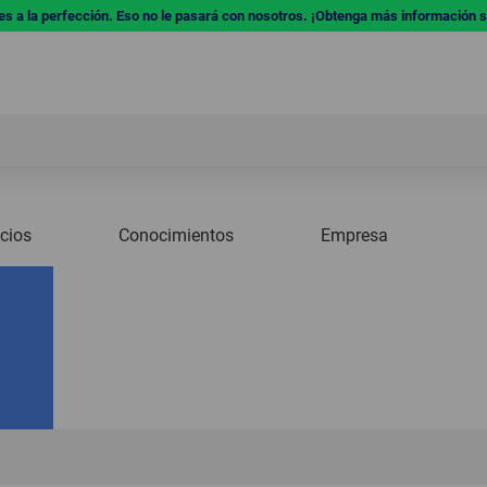
res a la perfección. Eso no le pasará con nosotros. ¡Obtenga más información 
icios
Conocimientos
Empresa