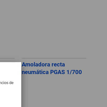
Amoladora recta
/200
neumática PGAS 1/700