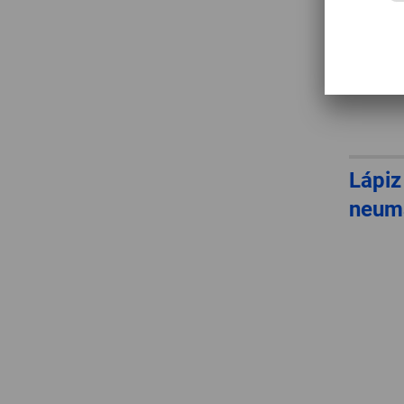
Lápiz
neum