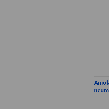
Amola
neum