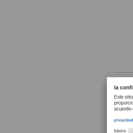
Amola
neum