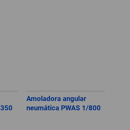
GLOBAL
INTERNATIONAL-
ENGLISH
INTERNATIONAL
-
ESPAÑOL
Amoladora angular
/350
neumática PWAS 1/800