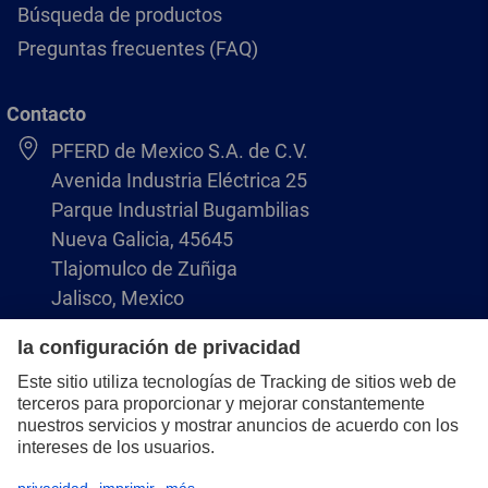
Búsqueda de productos
Preguntas frecuentes (FAQ)
Contacto
PFERD de Mexico S.A. de C.V.
Avenida Industria Eléctrica 25
Parque Industrial Bugambilias
Nueva Galicia, 45645
Tlajomulco de Zuñiga
Jalisco, Mexico
+52 (33) 3366 9936
servicio.cliente.mx@pferd.com
Aviso legal