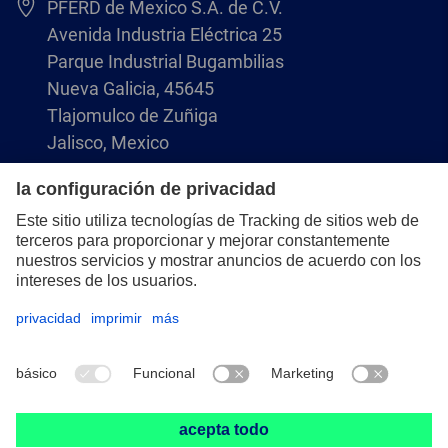
PFERD de Mexico S.A. de C.V.
Avenida Industria Eléctrica 25
Parque Industrial Bugambilias
Nueva Galicia, 45645
Tlajomulco de Zuñiga
Jalisco, Mexico
+52 (33) 3366 9936
servicio.cliente.mx@pferd.com
Aviso legal
Protección de datos
Condiciones comerciales generales (CCG)