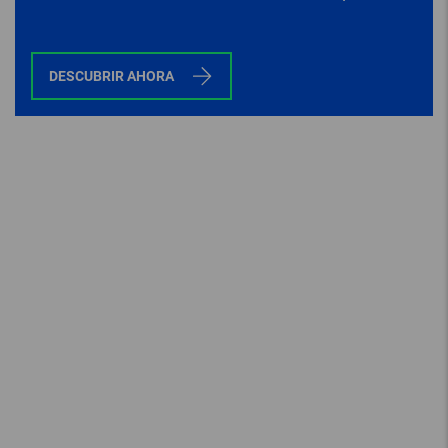
genera menos ruido y vibraciones que los
accionamientos convencionales.
DESCUBRIR AHORA